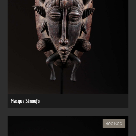
Masque Sénoufo
800€00