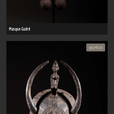
Masque Guéré
950€00