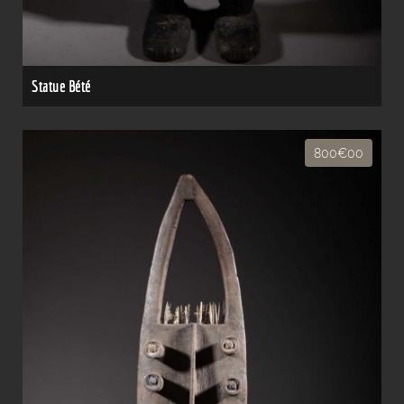
Statue Bété
800€00