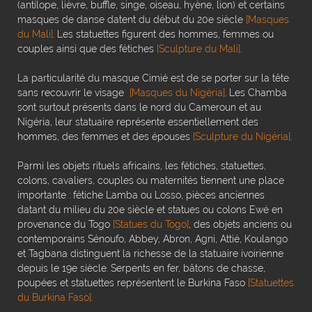
(antilope, lièvre, buffle, singe, oiseau, hyène, lion) et certains
masques de danse datent du début du 20e siècle
[Masques
du Mali]
. Les statuettes figurent des hommes, femmes ou
couples ainsi que des fétiches
[Sculpture du Mali]
.
La particularité du masque Cimié est de se porter sur la tête
sans recouvrir le visage
[Masques du Nigéria]
. Les Chamba
sont surtout présents dans le nord du Cameroun et au
Nigéria, leur statuaire représente essentiellement des
hommes, des femmes et des épouses
[Sculpture du Nigéria]
.
Parmi les objets rituels africains, les fétiches, statuettes,
colons, cavaliers, couples ou maternités tiennent une place
importante : fétiche Lamba ou Losso, pièces anciennes
datant du milieu du 20e siècle et statues ou colons Ewé en
provenance du Togo
[Statues du Togo]
, des objets anciens ou
contemporains Sénoufo, Abbey, Abron, Agni, Attié, Koulango
et Tagbana distinguent la richesse de la statuaire ivoirienne
depuis le 19e siècle. Serpents en fer, bâtons de chasse,
poupées et statuettes représentent le Burkina Faso
[Statuettes
du Burkina Faso]
.