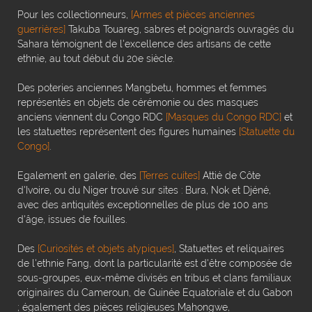
Pour les collectionneurs,
[Armes et pièces anciennes
guerrières]
Takuba Touareg, sabres et poignards ouvragés du
Sahara témoignent de l'excellence des artisans de cette
ethnie, au tout début du 20e siècle.
Des poteries anciennes Mangbetu, hommes et femmes
représentés en objets de cérémonie ou des masques
anciens viennent du Congo RDC
[Masques du Congo RDC]
et
les statuettes représentent des figures humaines
[Statuette du
Congo]
.
Egalement en galerie, des
[Terres cuites]
Attié de Côte
d'Ivoire, ou du Niger trouvé sur sites : Bura, Nok et Djéné,
avec des antiquités exceptionnelles de plus de 100 ans
d'âge, issues de fouilles.
Des
[Curiosités et objets atypiques]
, Statuettes et reliquaires
de l'ethnie Fang, dont la particularité est d'être composée de
sous-groupes, eux-même divisés en tribus et clans familiaux
originaires du Cameroun, de Guinée Equatoriale et du Gabon
; également des pièces religieuses Mahongwe,