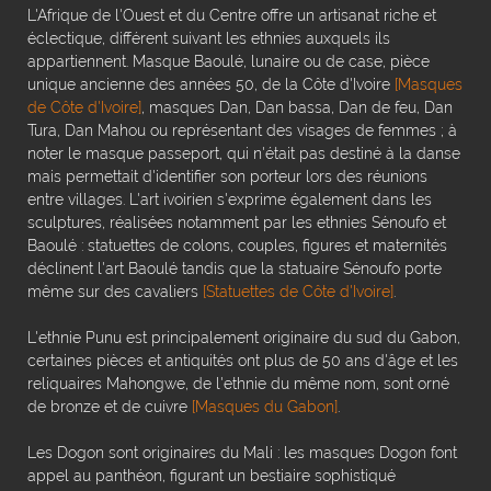
L'Afrique de l'Ouest et du Centre offre un artisanat riche et
éclectique, différent suivant les ethnies auxquels ils
appartiennent. Masque Baoulé, lunaire ou de case, pièce
unique ancienne des années 50, de la Côte d'Ivoire
[Masques
de Côte d'Ivoire]
, masques Dan, Dan bassa, Dan de feu, Dan
Tura, Dan Mahou ou représentant des visages de femmes ; à
noter le masque passeport, qui n'était pas destiné à la danse
mais permettait d'identifier son porteur lors des réunions
entre villages. L'art ivoirien s'exprime également dans les
sculptures, réalisées notamment par les ethnies Sénoufo et
Baoulé : statuettes de colons, couples, figures et maternités
déclinent l'art Baoulé tandis que la statuaire Sénoufo porte
même sur des cavaliers
[Statuettes de Côte d'Ivoire]
.
L'ethnie Punu est principalement originaire du sud du Gabon,
certaines pièces et antiquités ont plus de 50 ans d'âge et les
reliquaires Mahongwe, de l'ethnie du même nom, sont orné
de bronze et de cuivre
[Masques du Gabon]
.
Les Dogon sont originaires du Mali : les masques Dogon font
appel au panthéon, figurant un bestiaire sophistiqué