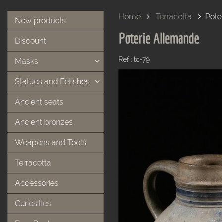
Home
Terracotta
Pote
New products
Poterie Allemande
Discount
Ref : tc-79
Masks
Statues and Fetishes
Ancient seats
Ancient bronzes
Weapons and Tools
Terracotta
Accessories
Curiosities