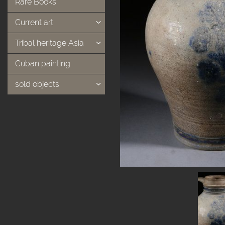
Rare Books
Current art
Tribal heritage Asia
Cuban painting
sold objects