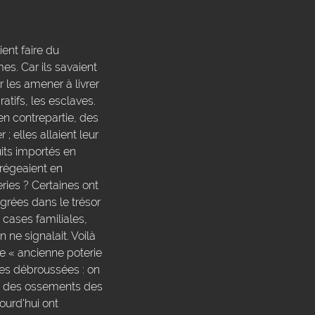
ient faire du
es. Car ils savaient
r les amener à livrer
atifs, les esclaves.
 en contrepartie, des
; elles allaient leur
its importés en
grégeaient en
ries ? Certaines ont
égrées dans le trésor
s cases familiales,
 ne signalait. Voilà
ne « ancienne poterie
ces débroussées : on
rien des ossements des
ourd'hui ont