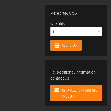
Price : 340€00
Quantity
ADD TO CART
For additional information,
contact us
ASK A QUESTION ABOUT THIS
PRODUCT