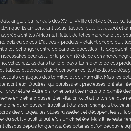
ais, anglais ou français des XVIIe, XVIIIe et XIXe siècles parta
Afrique, ils emportaient tissus, tabacs, poteries, alcool et arm
appréciaient les Africains. Il fallait de telles marchandises pou
e, bois ou épices. D'autres « produits » étaient encore plus lucr
nt à les échanger contre de banales pacotilles : ils exigeaient,
rs nécessaires pour assurer la pérennité de ce commerce négrier 
nouvelles razzias dans l'arrière-pays. La majorité de ces produ
 Les tabacs et alcools étaient consommés, les textiles se désa
assauts conjugués des termites et de l'humidité. Mais les pote
encontreux. D'autres, qui paraissaient précieuses, ont été int
eur propriétaire. Autrefois, on enterrait les morts à proximité de
ême en pleine brousse. Bien vite, on oubliait la tombe, que rien
tend dire qu'un paysan, travaillant dans son champ, a trouvé u
ords des villages, les pluies ruissellent et décapent les surfa
r du sol. Il y avait là autrefois un cimetière. Mais il ne reste 
 ont dissous depuis longtemps. Ces poteries qu'on découvre auj