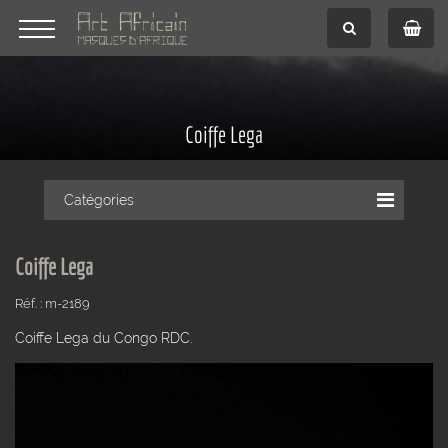
Coiffe Lega
Catégories
Coiffe Lega
Réf. : m-2189
Coiffe Lega du Congo RDC.