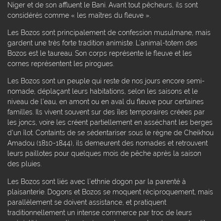
Niger et de son affluent le Bani. Avant tout pêcheurs, ils sont
considérés comme « les maîtres du fleuve ».
Les Bozos sont principalement de confession musulmane, mais
gardent une très forte tradition animiste. L’animal-totem des
Bozos est le taureau. Son corps représente le fleuve et les
cornes représentent les pirogues.
Les Bozos sont un peuple qui reste de nos jours encore semi-
nomade, déplaçant leurs habitations, selon les saisons et le
niveau de l'eau, en amont ou en aval du fleuve pour certaines
familles. Ils vivent souvent sur des îles temporaires créées par
les joncs, voire les créent partiellement en asséchant les berges
d'un îlot. Containts de se sédentariser sous le règne de Cheikhou
Amadou (1810-1844), ils demeurent des nomades et retrouvent
leurs paillotes pour quelques mois de pêche après la saison
des pluies.
Les Bozos sont liés avec l’ethnie dogon par la parenté à
plaisanterie. Dogons et Bozos se moquent réciproquement, mais
parallèlement se doivent assistance, et pratiquent
traditionnellement un intense commerce par troc de leurs