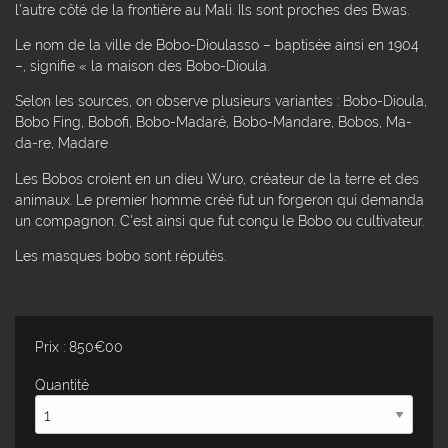
l'autre côté de la frontière au Mali. Ils sont proches des Bwas.
Le nom de la ville de Bobo-Dioulasso – baptisée ainsi en 1904
–, signifie « la maison des Bobo-Dioula.
Selon les sources, on observe plusieurs variantes : Bobo-Dioula,
Bobo Fing, Bobofi, Bobo-Madaré, Bobo-Mandare, Bobos, Ma-
da-re, Madare
Les Bobos croient en un dieu Wuro, créateur de la terre et des
animaux. Le premier homme créé fut un forgeron qui demanda
un compagnon. C'est ainsi que fut conçu le Bobo ou cultivateur.
Les masques bobo sont réputés.
Prix : 850€00
Quantité