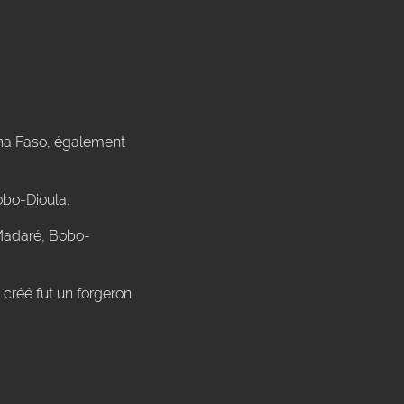
ina Faso, également
obo-Dioula.
-Madaré, Bobo-
créé fut un forgeron