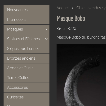
Accueil
Objets vendus 17
Nouveautés
Masque Bobo
Promotions
Réf. : m-2432
Masques
Masque Bobo du burkina fas
Statues et Fétiches
Sièges traditionnels
Bronzes anciens
Armes et Outils
Terres Cuites
Accessoires
Curiosités