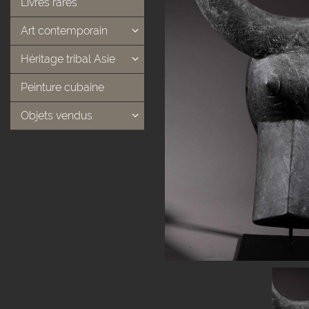
Livres rares
Art contemporain
Héritage tribal Asie
Peinture cubaine
Objets vendus