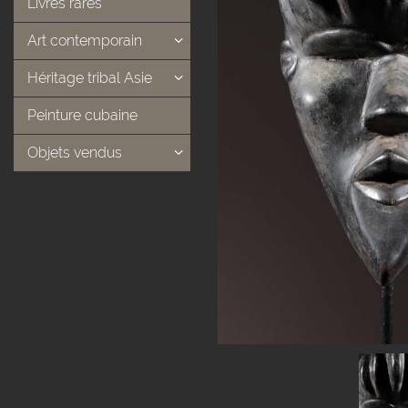
Livres rares
Art contemporain
Héritage tribal Asie
Peinture cubaine
Objets vendus