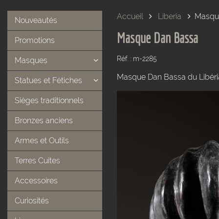
Accueil
Liberia
Masqu
Nouveautés
Masque Dan Bassa
Promotions
Réf. : m-2285
Masques
Masque Dan Bassa du Libéri
Statues et Fétiches
Sièges traditionnels
Bronzes anciens
Armes et Outils
Terres Cuites
Accessoires
Curiosités