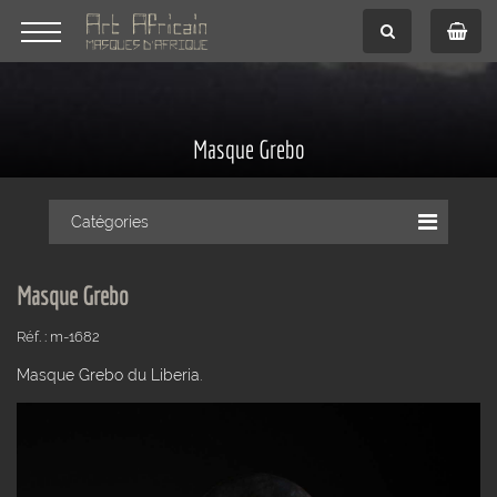
Masque Grebo
Catégories
Masque Grebo
Réf. : m-1682
Masque Grebo du Liberia.