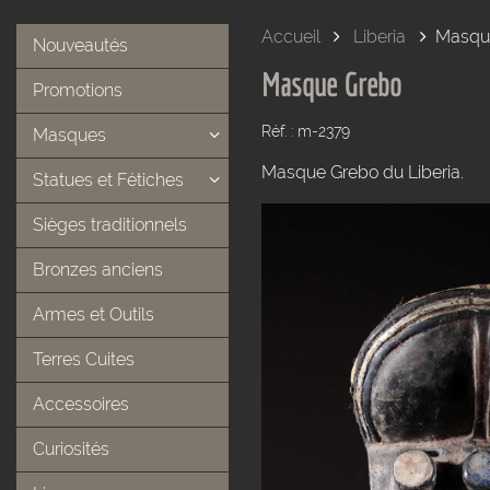
Accueil
Liberia
Masqu
Nouveautés
Masque Grebo
Promotions
Réf. : m-2379
Masques
Masque Grebo du Liberia.
Statues et Fétiches
Sièges traditionnels
Bronzes anciens
Armes et Outils
Terres Cuites
Accessoires
Curiosités