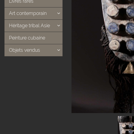
Livres rares
Art contemporain
Héritage tribal Asie
Peinture cubaine
Objets vendus