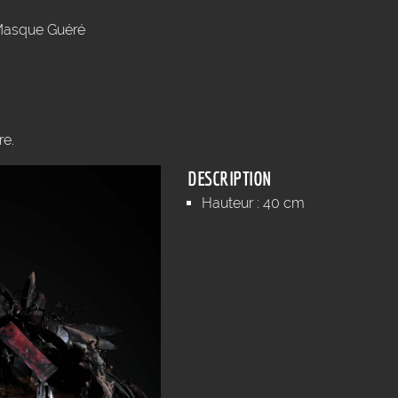
asque Guéré
re.
DESCRIPTION
Hauteur : 40 cm