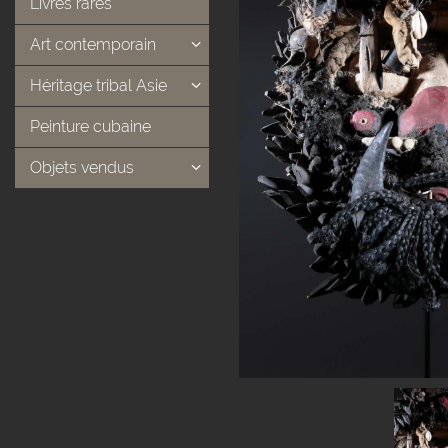
Livres rares
Art contemporain
Héritage tribal Asie
Peinture cubaine
Objets vendus