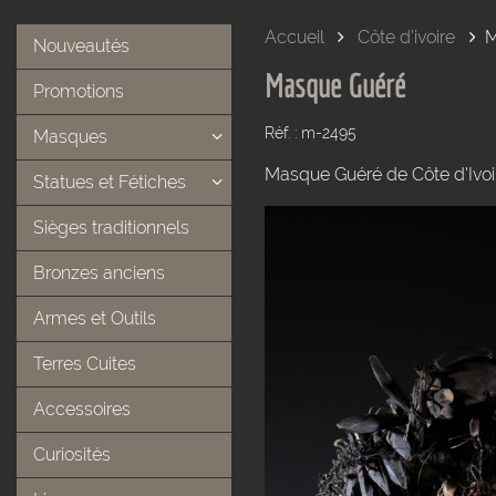
Accueil
Côte d'ivoire
M
Nouveautés
Masque Guéré
Promotions
Réf. : m-2495
Masques
Masque Guéré de Côte d'Ivoi
Statues et Fétiches
Sièges traditionnels
Bronzes anciens
Armes et Outils
Terres Cuites
Accessoires
Curiosités