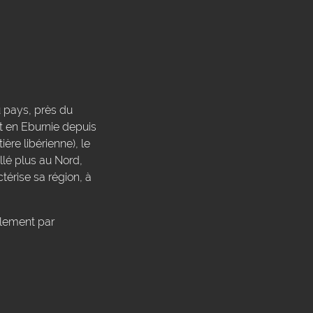
u pays, près du
it en Eburnie depuis
ière libérienne), le
llé plus au Nord,
térise sa région, à
ellement par