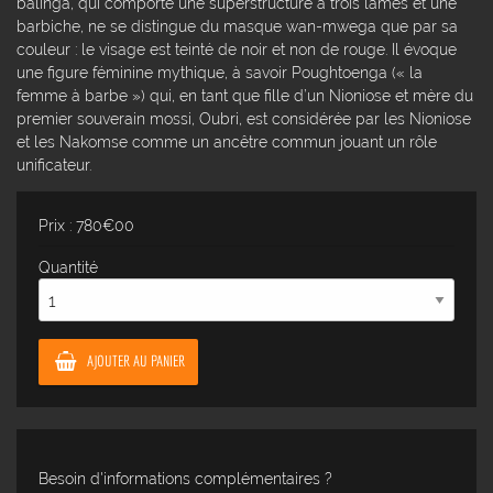
balinga, qui comporte une superstructure à trois lames et une
barbiche, ne se distingue du masque wan-mwega que par sa
couleur : le visage est teinté de noir et non de rouge. Il évoque
une figure féminine mythique, à savoir Poughtoenga (« la
femme à barbe ») qui, en tant que fille d’un Nioniose et mère du
premier souverain mossi, Oubri, est considérée par les Nioniose
et les Nakomse comme un ancêtre commun jouant un rôle
unificateur.
Prix : 780€00
Quantité
AJOUTER AU PANIER
Besoin d'informations complémentaires ?