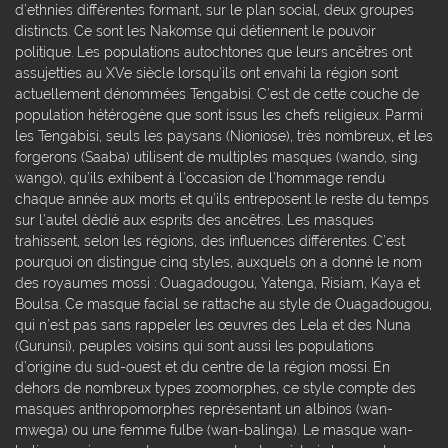
d’ethnies différentes formant, sur le plan social, deux groupes
distincts. Ce sont les Nakomse qui détiennent le pouvoir
politique. Les populations autochtones que leurs ancêtres ont
assujetties au XVe siècle lorsqu’ils ont envahi la région sont
actuellement dénommées Tengabisi. C’est de cette couche de
population hétérogène que sont issus les chefs religieux. Parmi
les Tengabisi, seuls les paysans (Nioniose), très nombreux, et les
forgerons (Saaba) utilisent de multiples masques (wando, sing.
wango), qu’ils exhibent à l’occasion de l’hommage rendu
chaque année aux morts et qu’ils entreposent le reste du temps
sur l’autel dédié aux esprits des ancêtres. Les masques
trahissent, selon les régions, des influences différentes. C’est
pourquoi on distingue cinq styles, auxquels on a donné le nom
des royaumes mossi : Ouagadougou, Yatenga, Risiam, Kaya et
Boulsa. Ce masque facial se rattache au style de Ouagadougou,
qui n’est pas sans rappeler les œuvres des Lela et des Nuna
(Gurunsi), peuples voisins qui sont aussi les populations
d’origine du sud-ouest et du centre de la région mossi. En
dehors de nombreux types zoomorphes, ce style compte des
masques anthropomorphes représentant un albinos (wan-
mwega) ou une femme fulbe (wan-balinga). Le masque wan-