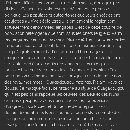
d’ethnies différentes formant, sur le plan social, deux groupes
distincts. Ce sont les Nakomse qui détiennent le pouvoir
politique. Les populations autochtones que leurs ancêtres ont
assujetties au XVe siècle lorsqu’ils ont envahi la région sont
actuellement dénommées Tengabisi. C’est de cette couche de
population hétérogène que sont issus les chefs religieux. Parmi
les Tengabisi, seuls les paysans (Nioniose), très nombreux, et les
forgerons (Saaba) utilisent de multiples masques (wando, sing.
wango), qu’ils exhibent à l’occasion de l’hommage rendu
chaque année aux morts et qu’ils entreposent le reste du temps
sur l’autel dédié aux esprits des ancêtres. Les masques
trahissent, selon les régions, des influences différentes. C’est
pourquoi on distingue cinq styles, auxquels on a donné le nom
des royaumes mossi : Ouagadougou, Yatenga, Risiam, Kaya et
Boulsa. Ce masque facial se rattache au style de Ouagadougou,
qui n’est pas sans rappeler les œuvres des Lela et des Nuna
(Gurunsi), peuples voisins qui sont aussi les populations
d’origine du sud-ouest et du centre de la région mossi. En
dehors de nombreux types zoomorphes, ce style compte des
masques anthropomorphes représentant un albinos (wan-
mwega) ou une femme fulbe (wan-balinga). Le masque wan-