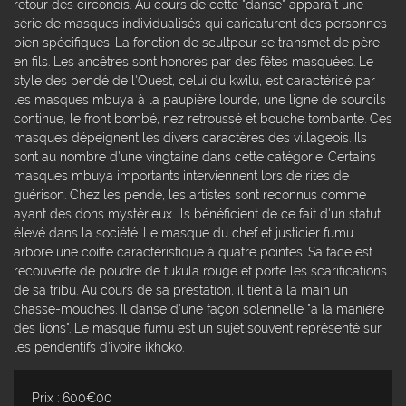
retour des circoncis. Au cours de cette "danse" apparaît une
série de masques individualisés qui caricaturent des personnes
bien spécifiques. La fonction de scultpeur se transmet de père
en fils. Les ancêtres sont honorés par des fêtes masquées. Le
style des pendé de l'Ouest, celui du kwilu, est caractérisé par
les masques mbuya à la paupière lourde, une ligne de sourcils
continue, le front bombé, nez retroussé et bouche tombante. Ces
masques dépeignent les divers caractères des villageois. Ils
sont au nombre d'une vingtaine dans cette catégorie. Certains
masques mbuya importants interviennent lors de rites de
guérison. Chez les pendé, les artistes sont reconnus comme
ayant des dons mystérieux. Ils bénéficient de ce fait d'un statut
élevé dans la société. Le masque du chef et justicier fumu
arbore une coiffe caractéristique à quatre pointes. Sa face est
recouverte de poudre de tukula rouge et porte les scarifications
de sa tribu. Au cours de sa préstation, il tient à la main un
chasse-mouches. Il danse d'une façon solennelle "à la manière
des lions". Le masque fumu est un sujet souvent représenté sur
les pendentifs d'ivoire ikhoko.
Prix : 600€00