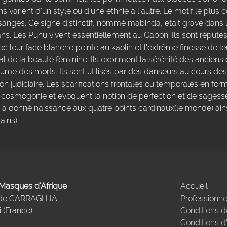
ons varient d'un style ou d'une ethnie à l'autre. Le motif le plus
sanges. Ce signe distinctif, nommé mabinda, était gravé dans l
ans. Les Punu vivent essentiellement au Gabon. Ils sont réputé
leur face blanche peinte au kaolin et l'extrême finesse de leur
 de la beauté féminine. Ils expriment la sérénité des anciens 
aume des morts. Ils sont utilisés par des danseurs au cours des 
n judiciaire. Les scarifications frontales ou temporales en fo
 cosmogonie et évoquent la notion de perfection et de sagesse.
qui a donné naissance aux quatre points cardinaux(le monde) ain
ains)
- Masques d'Afrique
Accueil
 de CARRAGHJA
Professionne
 (France)
Conditions d
Conditions d