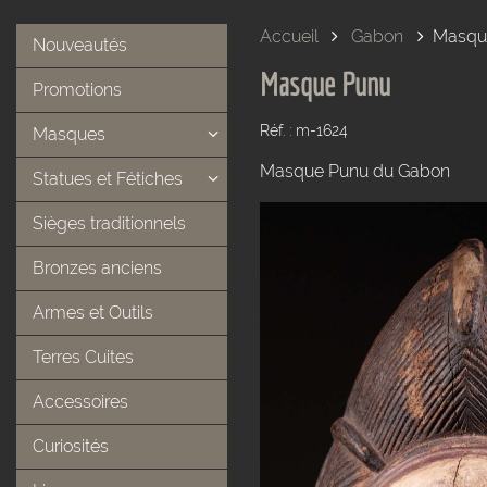
Accueil
Gabon
Masqu
Nouveautés
Masque Punu
Promotions
Réf. : m-1624
Masques
Masque Punu du Gabon
Statues et Fétiches
Sièges traditionnels
Bronzes anciens
Armes et Outils
Terres Cuites
Accessoires
Curiosités