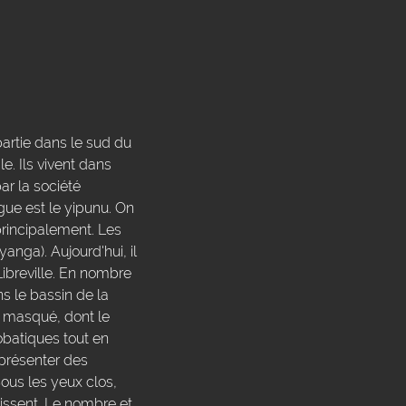
artie dans le sud du
e. Ils vivent dans
ar la société
ngue est le yipunu. On
principalement. Les
nga). Aujourd'hui, il
ibreville. En nombre
s le bassin de la
 masqué, dont le
obatiques tout en
présenter des
ous les yeux clos,
issent. Le nombre et