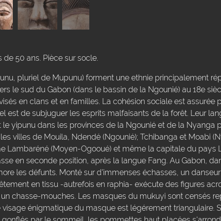
de 50 ans. Pièce sur socle.
nu, pluriel de Mupunu) forment une ethnie principalement rép
rs le sud du Gabon (dans le bassin de la Ngounié) au 18e siècl
isés en clans et en familles. La cohésion sociale est assurée p
el est de subjuguer les esprits malfaisants de la forêt. Leur la
 le yipunu dans les provinces de la Ngounié et de la Nyanga 
les villes de Mouila, Ndendé (Ngounié); Tchibanga et Moabi (Nya
omme Lambaréné (Moyen-Ogooué) et même la capitale du pays L
lasse en seconde position, après la langue Fang. Au Gabon, dan
re les défunts. Monté sur d'immenses échasses, un danseur
êtement en tissu -autrefois en raphia- exécute des figures acr
 un chasse-mouches. Les masques du mukuyi sont censés re
Le visage énigmatique du masque est légérement triangulaire. S
gonflés par le sommeil, les pommettes haut placées s'arrond