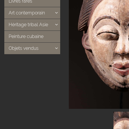
Livres rares
Art contemporain
Héritage tribal Asie
Peinture cubaine
Objets vendus