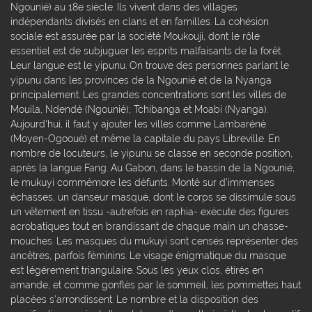
Ngounié) au 18e siècle. Ils vivent dans des villages
indépendants divisés en clans et en familles. La cohésion
sociale est assurée par la société Moukouji, dont le rôle
essentiel est de subjuguer les esprits malfaisants de la forêt.
Leur langue est le yipunu. On trouve des personnes parlant le
yipunu dans les provinces de la Ngounié et de la Nyanga
principalement. Les grandes concentrations sont les villes de
Mouila, Ndendé (Ngounié); Tchibanga et Moabi (Nyanga).
Aujourd'hui, il faut y ajouter les villes comme Lambaréné
(Moyen-Ogooué) et même la capitale du pays Libreville. En
nombre de locuteurs, le yipunu se classe en seconde position,
après la langue Fang. Au Gabon, dans le bassin de la Ngounié,
le mukuyi commémore les défunts. Monté sur d'immenses
échasses, un danseur masqué, dont le corps se dissimule sous
un vêtement en tissu -autrefois en raphia- exécute des figures
acrobatiques tout en brandissant de chaque main un chasse-
mouches. Les masques du mukuyi sont censés représenter des
ancêtres, parfois féminins. Le visage énigmatique du masque
est légérement triangulaire. Sous les yeux clos, étirés en
amande, et comme gonflés par le sommeil, les pommettes haut
placées s'arrondissent. Le nombre et la disposition des