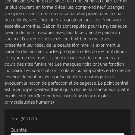
scarifications varient d'un style ou d'une ethnie à l'autre. Le motif
le plus courant, en forme d'écailles, comprend neuf losanges.
Ce signe distinctif, nommé mabinda, était gravé dans la chair
des enfants, vers l'âge de dix à quatorze ans. Les Punu vivent
essentiellement au Gabon. Ils sont réputés pour la mystérieuse
beauté de leurs masques avec leur face blanche peinte au
kaolin et l'extrême finesse de leur trait. Leurs masques
présentent leur idéal de la beauté féminine. Ils expriment la
sérénité des anciens qui les protègent et les conseillent depuis
le royaume des morts. Ils sont utilisés par des danseurs au
cours des rites funéraires Les masques noirs ont une fonction
judiciaire. Les scarifications frontales ou temporales en forme de
losange de neuf points représentent leur cosmogonie et
évoquent la notion de perfection et de sagesse. Le point central
est le principe créateur (Dieu) qui a donné naissance aux quatre
points cardinaux(le monde) ainsi qu'aux deux couples
primordiaux(les humains)
Prix : 700€00
Quantité