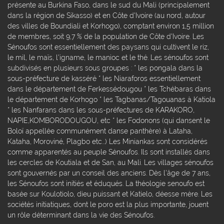
présente au Burkina Faso, dans le sud du Mali (principalement
dans la région de Sikasso) et en Côte d'Ivoire (au nord, autour
des villes de Boundiali et Korhogo), comptant environ 1,5 million
de membres, soit 9,7 % de la population de Côte d'Ivoire. Les
Sénoufos sont essentiellement des paysans qui cultivent le riz,
le mil, le maïs, l'igname, le manioc et le thé. Les sénoufos sont
subdivisés en plusieurs sous groupes : * les pongala dans la
sous-préfecture de kasséré * les Niaraforos essentiellement
dans le département de Ferkessédougou * les Tchébaras dans
le département de Korhogo * les Tagbanas/Tagouanas à Katiola
* les Nanfarans dans les sous-préfectures de KARAKORO,
NAPIE,KOMBORODOUGOU, etc * les Fodonons (qui dansent le
Boloï appellée communément danse panthère) à Lataha,
Kataha, Moroviné, Plagbo etc...) Les Miniankas sont considérés
comme apparentés au peuple Sénoufos. Ils sont installés dans
les cercles de Koutiala et de San, au Mali. Les villages sénoufos
sont gouvernés par un conseil des anciens. Dès l'âge de 7 ans,
les Sénoufos sont initiés et éduqués. La théologie senoufo est
basée sur Koulotiolo, dieu puissant et Katielo, déesse mère. Les
sociétés initiatiques, dont le poro est la plus importante, jouent
un rôle déterminant dans la vie des Sénoufos.