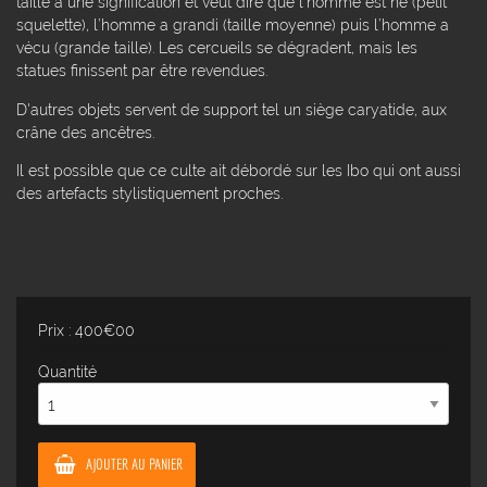
taille a une signification et veut dire que l’homme est né (petit
squelette), l’homme a grandi (taille moyenne) puis l’homme a
vécu (grande taille). Les cercueils se dégradent, mais les
statues finissent par être revendues.
D'autres objets servent de support tel un siège caryatide, aux
crâne des ancêtres.
Il est possible que ce culte ait débordé sur les Ibo qui ont aussi
des artefacts stylistiquement proches.
Prix : 400€00
Quantité
AJOUTER AU PANIER