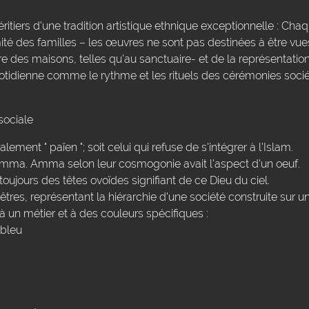
éritiers d'une tradition artistique ethnique exceptionnelle : Ch
imité des familles – les œuvres ne sont pas destinées à être vue
 des maisons, telles qu'au sanctuaire- et de la représentati
uotidienne comme le rythme et les rituels des cérémonies sociét
sociale
lement " païen "; soit celui qui refuse de s'intégrer à l'Islam.
Amma. Amma selon leur cosmogonie avait l'aspect d'un oeuf.
oujours des têtes ovoïdes signifiant de ce Dieu du ciel.
res, représentant la hiérarchie d'une société construite sur u
 un métier et à des couleurs spécifiques :
 bleu