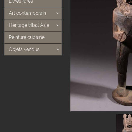
Livres rares
Art contemporain
Héritage tribal Asie
Peinture cubaine
Objets vendus