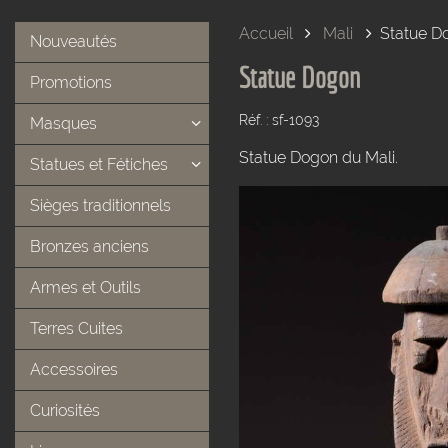
Accueil
Mali
Statue D
Nouveautés
Statue Dogon
Promotions
Réf. : sf-1093
Masques
Statue Dogon du Mali.
Statues et Fétiches
Sièges traditionnels
Bronzes anciens
Armes et Outils
Terres Cuites
Accessoires
Curiosités