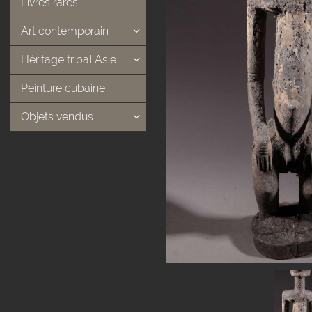
Livres rares
Art contemporain
Héritage tribal Asie
Peinture cubaine
Objets vendus