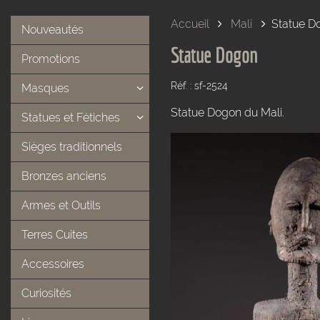
Accueil
Mali
Statue D
Nouveautés
Statue Dogon
Promotions
Réf. : sf-2524
Masques
Statue Dogon du Mali.
Statues et Fétiches
Sièges traditionnels
Bronzes anciens
Armes et Outils
Terres Cuites
Accessoires
Curiosités