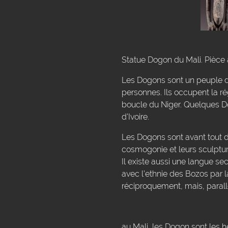
Statue Dogon du Mali. Pièce 
Les Dogons sont un peuple du
personnes. Ils occupent la r
boucle du Niger. Quelques Do
d'Ivoire.
Les Dogons sont avant tout de
cosmogonie et leurs sculptur
Il existe aussi une langue se
avec l’ethnie des Bozos par 
réciproquement, mais, parall
au Mali, les Dogon sont les h