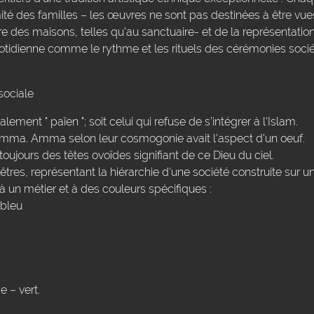
imité des familles – les œuvres ne sont pas destinées à être vue
 des maisons, telles qu'au sanctuaire- et de la représentati
uotidienne comme le rythme et les rituels des cérémonies sociét
sociale
lement " païen "; soit celui qui refuse de s'intégrer à l'Islam.
Amma. Amma selon leur cosmogonie avait l'aspect d'un oeuf.
oujours des têtes ovoïdes signifiant de ce Dieu du ciel.
res, représentant la hiérarchie d'une société construite sur u
 un métier et à des couleurs spécifiques :
 bleu
e – vert.