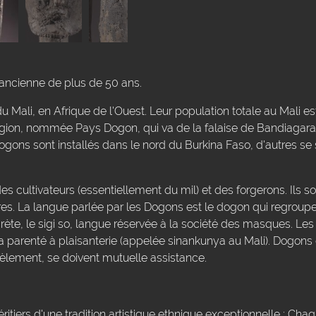
ancienne de plus de 50 ans.
 Mali, en Afrique de l'Ouest. Leur population totale au Mali 
égion, nommée Pays Dogon, qui va de la falaise de Bandiagara
gons sont installés dans le nord du Burkina Faso, d'autres se 
s cultivateurs (essentiellement du mil) et des forgerons. Ils so
es. La langue parlée par les Dogons est le dogon qui regroupe 
crète, le sigi so, langue réservée à la société des masques. Les
la parenté à plaisanterie (appelée sinankunya au Mali). Dogon
èlement, se doivent mutuelle assistance.
éritiers d'une tradition artistique ethnique exceptionnelle : Ch