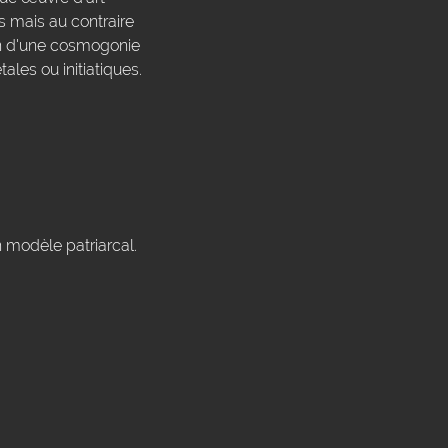
s mais au contraire
on d'une cosmogonie
ales ou initiatiques.
n modèle patriarcal.