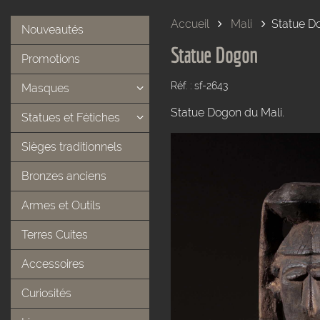
Accueil
Mali
Statue D
Nouveautés
Statue Dogon
Promotions
Réf. : sf-2643
Masques
Statue Dogon du Mali.
Statues et Fétiches
Sièges traditionnels
Bronzes anciens
Armes et Outils
Terres Cuites
Accessoires
Curiosités