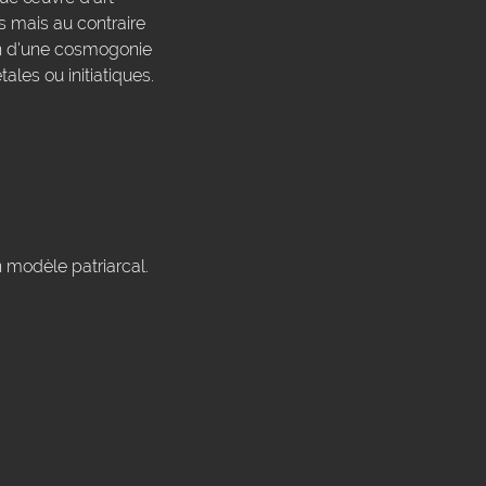
s mais au contraire
on d'une cosmogonie
ales ou initiatiques.
n modèle patriarcal.