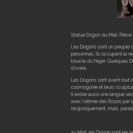
Statue Dogon du Mali. Pièce 
Les Dogons sont un peuple du
personnes. Ils occupent la r
boucle du Niger. Quelques Do
d'Ivoire.
Les Dogons sont avant tout de
cosmogonie et leurs sculptur
Il existe aussi une langue se
avec l’ethnie des Bozos par 
réciproquement, mais, parall
au Mali, les Dogon sont les h