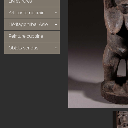
Livres rares
Art contemporain
Héritage tribal Asie
Peinture cubaine
Objets vendus