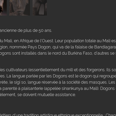
ancienne de plus de 50 ans.
 Mali, en Afrique de l'Ouest. Leur population totale au Mali 
égion, nommée Pays Dogon, qui va de la falaise de Bandiagara
gons sont installés dans le nord du Burkina Faso, d'autres se 
s cultivateurs (essentiellement du mil) et des forgerons. Ils so
es. La langue parlée par les Dogons est le dogon qui regroupe 
crète, le sigi so, langue réservée à la société des masques. Les
la parenté à plaisanterie (appelée sinankunya au Mali). Dogon
èlement, se doivent mutuelle assistance.
éritiers d'une tradition artistique ethnique exceptionnelle : Ch