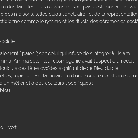
imité des familles – les œuvres ne sont pas destinées à être vue
 des maisons, telles qu'au sanctuaire- et de la représentati
uotidienne comme le rythme et les rituels des cérémonies sociét
sociale
lement " païen "; soit celui qui refuse de s'intégrer à l'Islam.
Amma. Amma selon leur cosmogonie avait l'aspect d'un oeuf.
oujours des têtes ovoïdes signifiant de ce Dieu du ciel.
res, représentant la hiérarchie d'une société construite sur u
 un métier et à des couleurs spécifiques :
 bleu
e – vert.