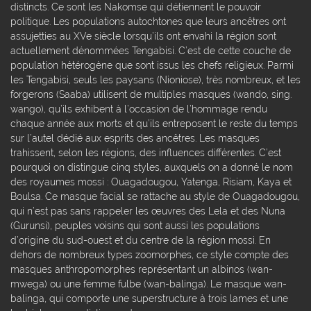
distincts. Ce sont les Nakomse qui détiennent le pouvoir
politique. Les populations autochtones que leurs ancêtres ont
assujetties au XVe siècle lorsqu’ils ont envahi la région sont
actuellement dénommées Tengabisi. C’est de cette couche de
population hétérogène que sont issus les chefs religieux. Parmi
les Tengabisi, seuls les paysans (Nioniose), très nombreux, et les
forgerons (Saaba) utilisent de multiples masques (wando, sing.
wango), qu’ils exhibent à l’occasion de l’hommage rendu
chaque année aux morts et qu’ils entreposent le reste du temps
sur l’autel dédié aux esprits des ancêtres. Les masques
trahissent, selon les régions, des influences différentes. C’est
pourquoi on distingue cinq styles, auxquels on a donné le nom
des royaumes mossi : Ouagadougou, Yatenga, Risiam, Kaya et
Boulsa. Ce masque facial se rattache au style de Ouagadougou,
qui n’est pas sans rappeler les œuvres des Lela et des Nuna
(Gurunsi), peuples voisins qui sont aussi les populations
d’origine du sud-ouest et du centre de la région mossi. En
dehors de nombreux types zoomorphes, ce style compte des
masques anthropomorphes représentant un albinos (wan-
mwega) ou une femme fulbe (wan-balinga). Le masque wan-
balinga, qui comporte une superstructure à trois lames et une