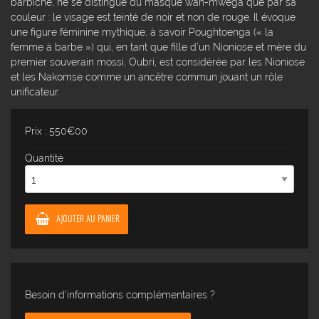
barbiche, ne se distingue du masque wan-mwega que par sa
couleur : le visage est teinté de noir et non de rouge. Il évoque
une figure féminine mythique, à savoir Poughtoenga (« la
femme à barbe ») qui, en tant que fille d’un Nioniose et mère du
premier souverain mossi, Oubri, est considérée par les Nioniose
et les Nakomse comme un ancêtre commun jouant un rôle
unificateur.
Prix : 550€00
Quantité
AJOUTER AU PANIER
Besoin d'informations complémentaires ?