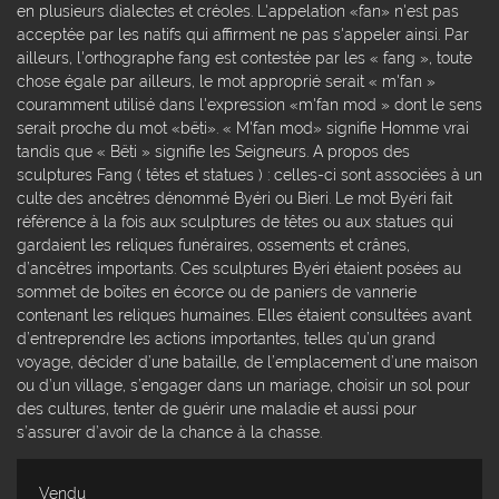
en plusieurs dialectes et créoles. L'appelation «fan» n'est pas
acceptée par les natifs qui affirment ne pas s'appeler ainsi. Par
ailleurs, l'orthographe fang est contestée par les « fang », toute
chose égale par ailleurs, le mot approprié serait « m'fan »
couramment utilisé dans l'expression «m'fan mod » dont le sens
serait proche du mot «bëti». « M'fan mod» signifie Homme vrai
tandis que « Bëti » signifie les Seigneurs. A propos des
sculptures Fang ( têtes et statues ) : celles-ci sont associées à un
culte des ancêtres dénommé Byéri ou Bieri. Le mot Byéri fait
référence à la fois aux sculptures de têtes ou aux statues qui
gardaient les reliques funéraires, ossements et crânes,
d’ancêtres importants. Ces sculptures Byéri étaient posées au
sommet de boîtes en écorce ou de paniers de vannerie
contenant les reliques humaines. Elles étaient consultées avant
d’entreprendre les actions importantes, telles qu’un grand
voyage, décider d’une bataille, de l’emplacement d’une maison
ou d’un village, s’engager dans un mariage, choisir un sol pour
des cultures, tenter de guérir une maladie et aussi pour
s’assurer d’avoir de la chance à la chasse.
Vendu