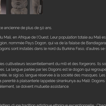
ce ancienne de plus de 50 ans.
 Mali, en Afrique de l'Ouest. Leur population totale au Mali 
égion, nommée Pays Dogon, qui va de la falaise de Bandiagara
gons sont installés dans le nord du Burkina Faso, d'autres se 
s cultivateurs (essentiellement du mil) et des forgerons. Ils so
es. La langue parlée par les Dogons est le dogon qui regroupe 
crète, le sigi so, langue réservée à la société des masques. Les
la parenté à plaisanterie (appelée sinankunya au Mali). Dogon
èlement, se doivent mutuelle assistance.
éritiers d'une tradition artistique ethnique exceptionnelle : Ch