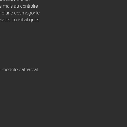
s mais au contraire
on d'une cosmogonie
ales ou initiatiques.
n modèle patriarcal.