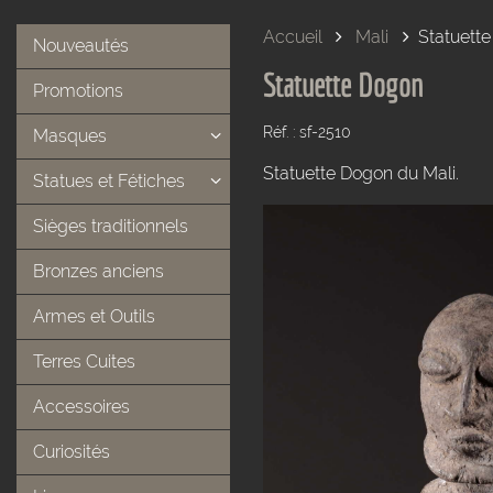
Accueil
Mali
Statuett
Nouveautés
Statuette Dogon
Promotions
Réf. : sf-2510
Masques
Statuette Dogon du Mali.
Statues et Fétiches
Sièges traditionnels
Bronzes anciens
Armes et Outils
Terres Cuites
Accessoires
Curiosités