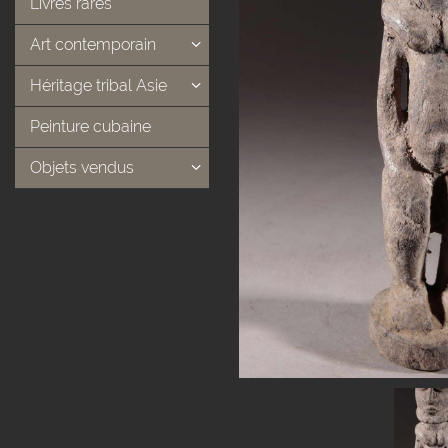
Livres rares
Art contemporain
Héritage tribal Asie
Peinture cubaine
Objets vendus