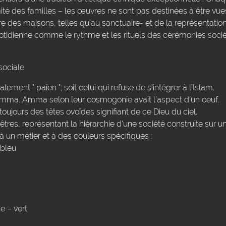
imité des familles – les œuvres ne sont pas destinées à être vue
 des maisons, telles qu'au sanctuaire- et de la représentati
uotidienne comme le rythme et les rituels des cérémonies sociét
sociale
lement " païen "; soit celui qui refuse de s'intégrer à l'Islam.
Amma. Amma selon leur cosmogonie avait l'aspect d'un oeuf.
oujours des têtes ovoïdes signifiant de ce Dieu du ciel.
res, représentant la hiérarchie d'une société construite sur u
 un métier et à des couleurs spécifiques :
 bleu
e – vert.