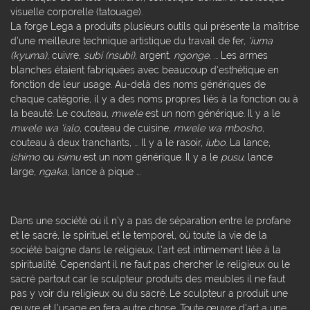
visuelle corporelle (tatouage).
La forge Lega a produits plusieurs outils qui présente la maîtrise
d'une meilleure technique artistique du travail de fer,
'iuma
(kyuma)
, cuivre,
subi (nsubi)
, argent,
ngonge
, ... Les armes
blanches étaient fabriquées avec beaucoup d'esthétique en
fonction de leur usage. Au-delà des noms génériques de
chaque catégorie, il y a des noms propres liés à la fonction ou à
la beauté. Le couteau,
mwele
est un nom générique. Il y a le
mwele wa 'ialo
, couteau de cuisine,
mwele wa mbosho
,
couteau à deux tranchants, ... Il y a le rasoir,
iubo
. La lance,
ishimo
ou
isimu
est un nom générique. Il y a le
pusu
, lance
large,
ngaka
, lance à pique ...
Dans une société où il n'y a pas de séparation entre le profane
et le sacré, le spirituel et le temporel, où toute la vie de la
société baigne dans le religieux, l'art est intimement liée à la
spiritualité. Cependant il ne faut pas chercher le religieux ou le
sacré partout car le sculpteur produits des meubles il ne faut
pas y voir du religieux ou du sacré. Le sculpteur a produit une
œuvre et l'usage en fera autre chose. Toute œuvre d'art a une