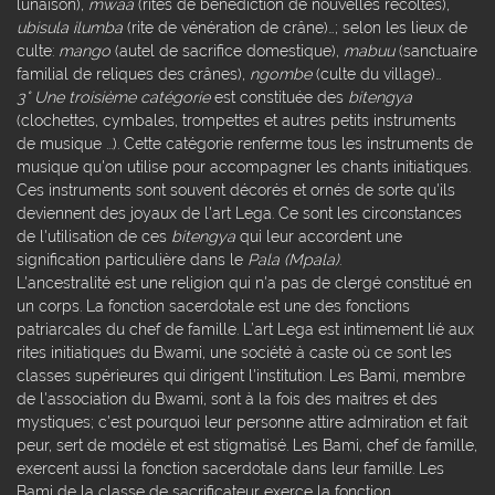
lunaison),
mwaa
(rites de bénédiction de nouvelles récoltes),
ubisula ilumba
(rite de vénération de crâne)…; selon les lieux de
culte:
mango
(autel de sacrifice domestique),
mabuu
(sanctuaire
familial de reliques des crânes),
ngombe
(culte du village)…
3° Une troisième catégorie
est constituée des
bitengya
(clochettes, cymbales, trompettes et autres petits instruments
de musique ...). Cette catégorie renferme tous les instruments de
musique qu'on utilise pour accompagner les chants initiatiques.
Ces instruments sont souvent décorés et ornés de sorte qu'ils
deviennent des joyaux de l'art Lega. Ce sont les circonstances
de l'utilisation de ces
bitengya
qui leur accordent une
signification particulière dans le
Pala (Mpala)
.
L'ancestralité est une religion qui n'a pas de clergé constitué en
un corps. La fonction sacerdotale est une des fonctions
patriarcales du chef de famille. L’art Lega est intimement lié aux
rites initiatiques du Bwami, une société à caste où ce sont les
classes supérieures qui dirigent l'institution. Les Bami, membre
de l'association du Bwami, sont à la fois des maitres et des
mystiques; c'est pourquoi leur personne attire admiration et fait
peur, sert de modèle et est stigmatisé. Les Bami, chef de famille,
exercent aussi la fonction sacerdotale dans leur famille. Les
Bami de la classe de sacrificateur exerce la fonction