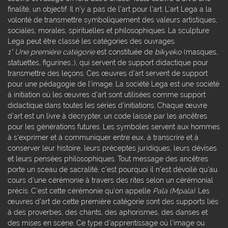
finalité, un objectif. Il n'y a pas de l'art pour l'art. L’art Lega a la
volonté de transmettre symboliquement des valeurs artistiques,
sociales, morales, spirituelles et philosophiques. La sculpture
Lega peut être classé les catégories des ouvrages.
1° Une première catégorie
est constituée de
bikyeko
(masques,
statuettes, figurines…), qui servent de support didactique pour
transmettre des leçons. Ces œuvres d'art servent de support
pour une pédagogie de l'image. La société Lega est une société
à initiation où les œuvres d'art sont utilisées comme support
didactique dans toutes les séries d'initiations. Chaque œuvre
d'art est un livre à décrypter, un code laissé par les ancêtres
pour les générations futures. Les symboles servent aux hommes
à s'exprimer et à communiquer entre eux, à transcrire et à
conserver leur histoire, leurs préceptes juridiques, leurs dévises
et leurs pensées philosophiques. Tout message des ancêtres
porte un sceau de sacralité, c'est pourquoi il n'est dévoilé qu'au
cours d'une cérémonie à travers des rites selon un cérémonial
précis. C'est cette cérémonie qu'on appelle
Pala (Mpala)
. Les
œuvres d'art de cette première catégorie sont des supports liés
à des proverbes, des chants, des aphorismes, des danses et
des mises en scène. Ce type d'apprentissage où l'image ou