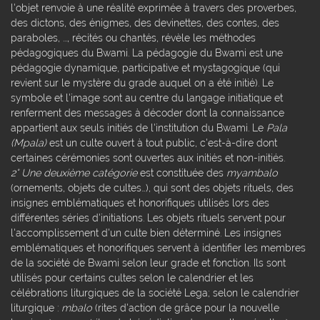
l'objet renvoie à une réalité exprimée à travers des proverbes,
des dictons, des énigmes, des devinettes, des contes, des
paraboles, ..., récités ou chantés, révèle les méthodes
pédagogiques du Bwami. La pédagogie du Bwami est une
pédagogie dynamique, participative et mystagogique (qui
revient sur le mystère du grade auquel on a été initié). Le
symbole et l'image sont au centre du langage initiatique et
renferment des messages à décoder dont la connaissance
appartient aux seuls initiés de l'institution du Bwami. Le
Pala
(Mpala)
est un culte ouvert à tout public, c'est-à-dire dont
certaines cérémonies sont ouvertes aux initiés et non-initiés.
2° Une deuxième catégorie
est constituée des
myambalo
(ornements, objets de cultes…), qui sont des objets rituels, des
insignes emblématiques et honorifiques utilisés lors des
différentes séries d'initiations. Les objets rituels servent pour
l'accomplissement d'un culte bien déterminé. Les insignes
emblématiques et honorifiques servent à identifier les membres
de la société de Bwami selon leur grade et fonction. Ils sont
utilisés pour certains cultes selon le calendrier et les
célébrations liturgiques de la société Lega; selon le calendrier
liturgique :
mbalo
(rites d'action de grâce pour la nouvelle