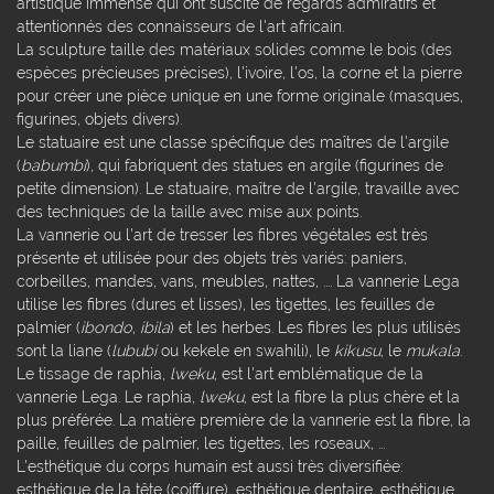
artistique immense qui ont suscité de regards admiratifs et
attentionnés des connaisseurs de l'art africain.
La sculpture taille des matériaux solides comme le bois (des
espèces précieuses précises), l'ivoire, l'os, la corne et la pierre
pour créer une pièce unique en une forme originale (masques,
figurines, objets divers).
Le statuaire est une classe spécifique des maîtres de l'argile
(
babumbi
), qui fabriquent des statues en argile (figurines de
petite dimension). Le statuaire, maître de l'argile, travaille avec
des techniques de la taille avec mise aux points.
La vannerie ou l'art de tresser les fibres végétales est très
présente et utilisée pour des objets très variés: paniers,
corbeilles, mandes, vans, meubles, nattes, .... La vannerie Lega
utilise les fibres (dures et lisses), les tigettes, les feuilles de
palmier (
ibondo
,
ibila
) et les herbes. Les fibres les plus utilisés
sont la liane (
lububi
ou kekele en swahili), le
kikusu
, le
mukala
.
Le tissage de raphia,
lweku
, est l'art emblématique de la
vannerie Lega. Le raphia,
lweku
, est la fibre la plus chère et la
plus préférée. La matière première de la vannerie est la fibre, la
paille, feuilles de palmier, les tigettes, les roseaux, ...
L'esthétique du corps humain est aussi très diversifiée:
esthétique de la tête (coiffure), esthétique dentaire, esthétique