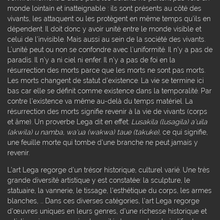
monde lointain et inatteignable : ils sont présents au côté des
vivants, les attaquent ou les protègent en même temps qu'ils en
dépendent. Il doit donc y avoir unité entre le monde visible et
celui de l’invisible. Mais aussi au sein de la société des vivants.
L’unité peut ou non se confondre avec l’uniformité. Il n'y a pas de
paradis. Il n'y a ni ciel ni enfer. Il n'y a pas de foi en la
résurrection des morts parce que les morts ne sont pas morts.
Les morts changent de statut d'existence. La vie se termine ici
bas car elle se définit comme existence dans la temporalité. Par
contre l'existence va même au-delà du temps matériel. La
résurrection des morts signifie revenir à la vie de vivants (corps
et âme). Un proverbe Lega dit en effet:
Lusakila (lusagila) a'uila
(akwila) u namba, wa'ua (wakwa) taue (takuke)
, ce qui signifie,
une feuille morte qui tombe d'une branche ne peut jamais y
revenir.
L'art Lega regorge d'un trésor historique, culturel varié. Une très
grande diversité artistique y est constatée: la sculpture, le
statuaire, la vannerie, le tissage, l'esthétique du corps, les armes
blanches, ... Dans ces diverses catégories, l'art Lega regorge
d'œuvres uniques en leurs genres, d'une richesse historique et