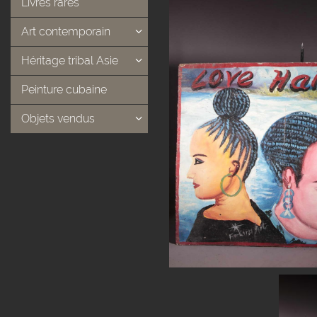
Livres rares
Art contemporain
Héritage tribal Asie
Peinture cubaine
Objets vendus