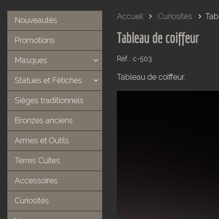
Accueil
Curiosités
Tab
Nouveautés
Tableau de coiffeur
Promotions
Réf. : c-503
Masques
Tableau de coiffeur.
Statues et Fétiches
Sièges traditionnels
Bronzes anciens
Armes et Outils
Terres Cuites
Accessoires
Curiosités