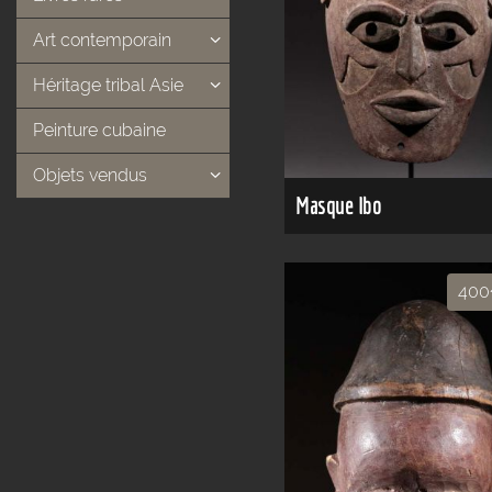
Art contemporain
Héritage tribal Asie
Peinture cubaine
Objets vendus
Masque Ibo
400