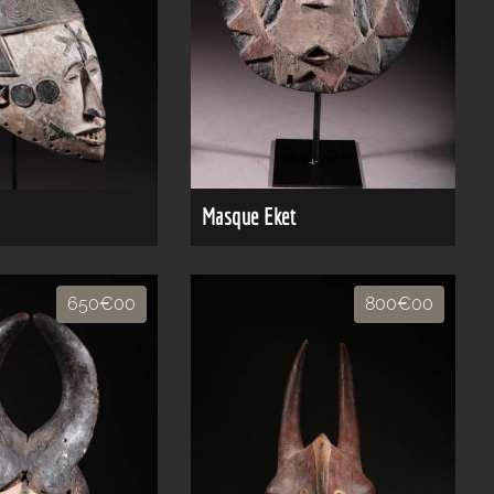
Masque Eket
650€00
800€00