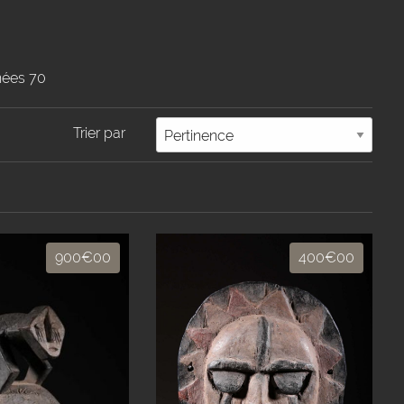
nnées 70
Trier par
900€00
400€00