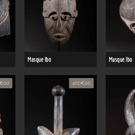
Masque Ibo
Masque Ibo
€00
400€00