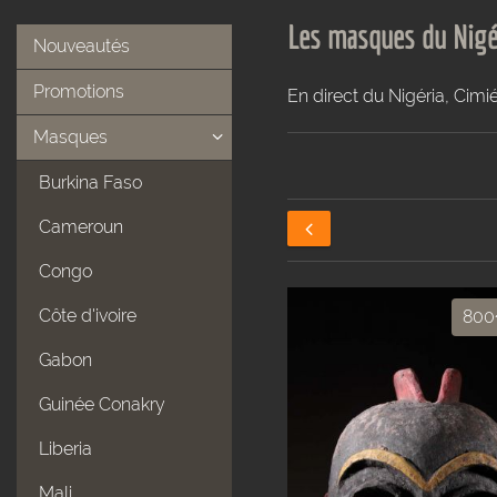
Les masques du Nigéri
Nouveautés
Promotions
En direct du Nigéria, Cimi
Masques
Burkina Faso
Cameroun
Congo
Côte d'ivoire
800
Gabon
Guinée Conakry
Liberia
Mali