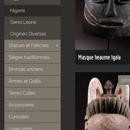
Nigeria
Sierra Leone
Origines Diverses
Statues et Fétiches
Masque heaume Igala
Sièges traditionnels
Bronzes anciens
500
Armes et Outils
Terres Cuites
Accessoires
Curiosités
Livres rares