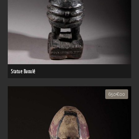
Statue Baoulé
650€00