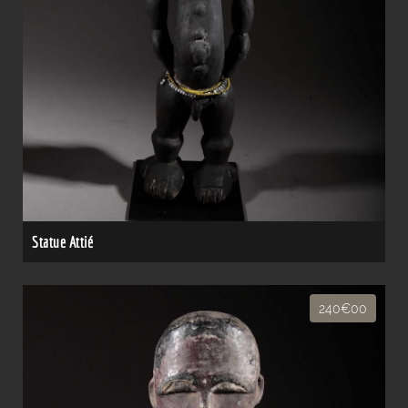
Statue Attié
240€00