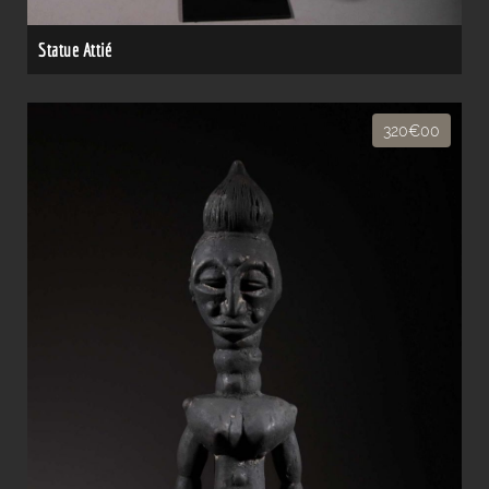
Statue Attié
320€00