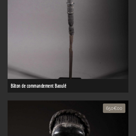
Bâton de commandement Baoulé
650€00