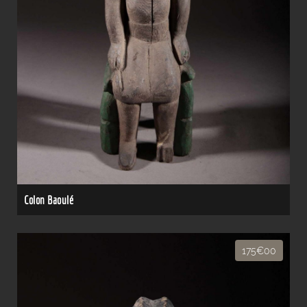
Colon Baoulé
175€00