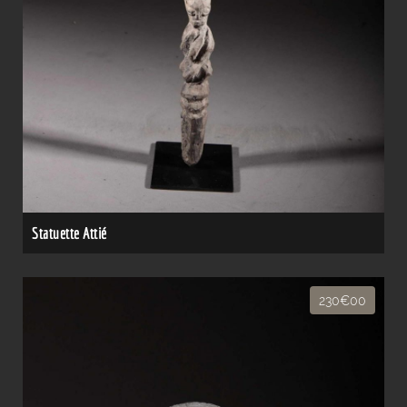
Statuette Attié
230€00