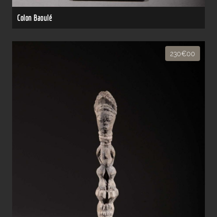
Colon Baoulé
230€00