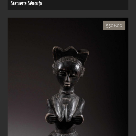
Statuette Sénoufo
550€00