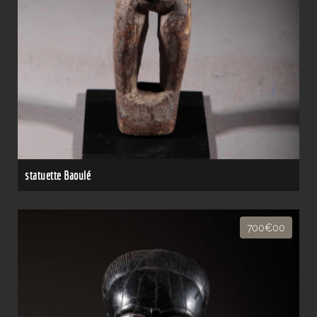
statuette Baoulé
700€00