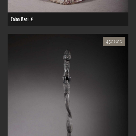
Colon Baoulé
450€00