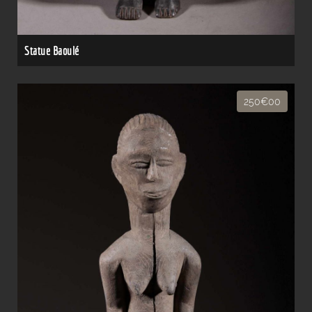
Statue Baoulé
250€00