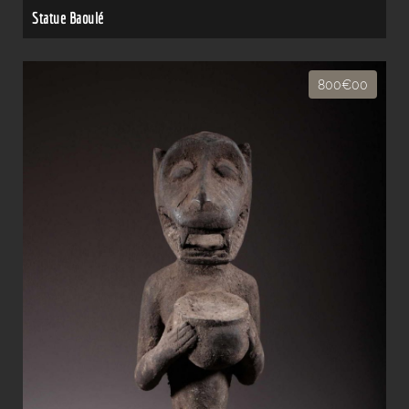
Statue Baoulé
800€00